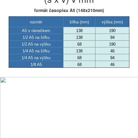
formát časopisu A5 (148x210mm)
rozměr
šířka (mm)
výška (mm)
A5 s rámečkem
138
190
1/2 A5 na šířku
138
94
1/2 A5 na výšku
68
190
1/4 A5 na šířku
138
46
1/4 A5 na výšku
68
94
1/8 A5
68
46