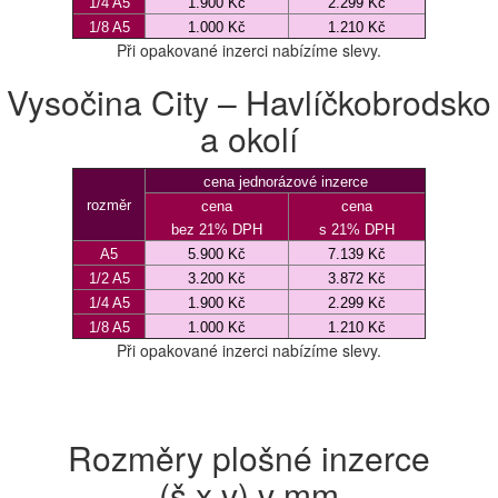
1/4 A5
1.900 Kč
2.299 Kč
1/8 A5
1.000 Kč
1.210 Kč
Při opakované inzerci nabízíme slevy.
Vysočina City – Havlíčkobrodsko
a okolí
cena jednorázové inzerce
rozměr
cena
cena
bez 21% DPH
s 21% DPH
A5
5.900 Kč
7.139 Kč
1/2 A5
3.200 Kč
3.872 Kč
1/4 A5
1.900 Kč
2.299 Kč
1/8 A5
1.000 Kč
1.210 Kč
Při opakované inzerci nabízíme slevy.
Rozměry plošné inzerce
(š x v) v mm