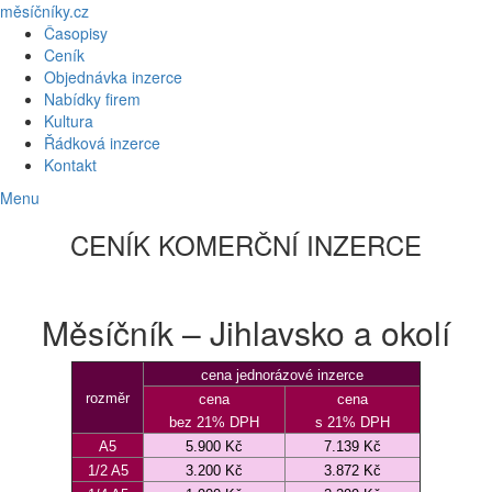
měsíčníky.cz
Časopisy
Ceník
Objednávka inzerce
Nabídky firem
Kultura
Řádková inzerce
Kontakt
Menu
CENÍK KOMERČNÍ INZERCE
Měsíčník – Jihlavsko a okolí
cena jednorázové inzerce
rozměr
cena
cena
bez 21% DPH
s 21% DPH
A5
5.900 Kč
7.139 Kč
1/2 A5
3.200 Kč
3.872 Kč